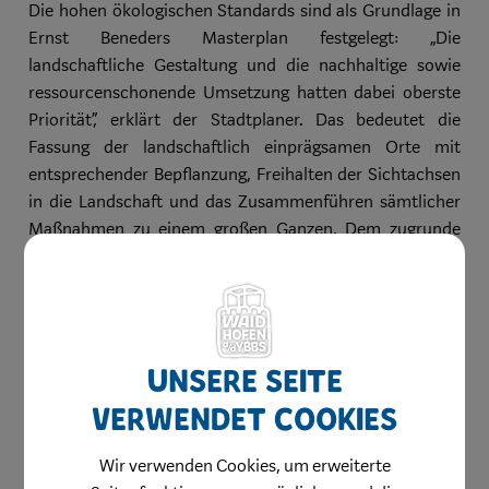
Die hohen ökologischen Standards sind als Grundlage in
Ernst Beneders Masterplan festgelegt: „Die
landschaftliche Gestaltung und die nachhaltige sowie
ressourcenschonende Umsetzung hatten dabei oberste
Priorität“, erklärt der Stadtplaner. Das bedeutet die
Fassung der landschaftlich einprägsamen Orte mit
entsprechender Bepflanzung, Freihalten der Sichtachsen
in die Landschaft und das Zusammenführen sämtlicher
Maßnahmen zu einem großen Ganzen. Dem zugrunde
liegt ein ganzheitliches Konzept zu nachhaltigem
Energieeinsatz und ökologisch schonender
Vorgehensweise. Das Projekt wird seitens der „ecoplus“
Wirtschaftsagentur des Landes NÖ als Paradebeispiel in
deren Leitfaden für künftige Betriebsentwicklungsgebiete
Unsere Seite
geführt.
verwendet Cookies
Insgesamt befinden sich im Wirtschaftspark Kreilhof 1000
Wir verwenden Cookies, um erweiterte
Meter Gehwege, die nicht asphaltiert, sondern mit einer