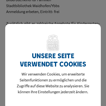
Bilderbuchkino für Familien
Stadtbibliothek Waidhofen/Ybbs
Anmeldung erbeten, Eintritt: frei
Zusätzlich gibt es zahlreiche Angebote für Kindergarten-
und Schulgruppen – darunter Führungen, Bilderbuchkino
live oder vertont, Schatzsuchen sowie kreative
Workshops.
Anmeldungen unter:
Unsere Seite
buecherei@waidhofen.at
verwendet Cookies
T +43 7442 511-229
Wir verwenden Cookies, um erweiterte
Öffnungszeiten der Stadtbibliothek:
Seitenfunktionen zu ermöglichen und die
Dienstag: 9.00–13.00 Uhr
Zugriffe auf diese Website zu analysieren. Sie
Mittwoch: 14.00–17.00 Uhr
können Ihre Einstellungen jederzeit ändern.
Donnerstag: 14.00–17.00 Uhr
Freitag: 9.00–13.00 Uhr