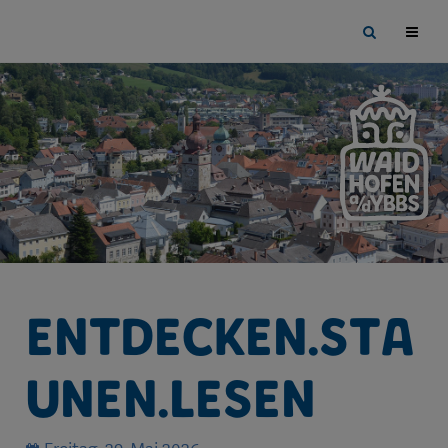
Sprungmarken
Springe
Site
direkt
search
zu:
toggle
Entdecken.Sta
unen.Lesen