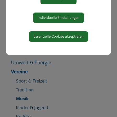
Kinderbetreuung
Jugend & Familie
Individuelle Einstellungen
Schule & Bildung
Heiraten in Waidhofen
Essentielle Cookies akzeptieren
Gesundheit & Soziales
Mobilität & Anreise
Umwelt & Energie
Vereine
Sport & Freizeit
Tradition
Musik
Kinder & Jugend
Im Alter