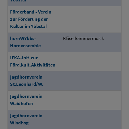
Ybbstal
Förderband - Verein
zur Förderung der
Kultur im Ybbstal
hornWYbbs-
Bläserkammermusik
Hornensemble
IFKA-Init.zur
Förd.kult.Aktivitäten
Jagdhornverein
St.Leonhard/W.
Jagdhornverein
Waidhofen
Jagdhornverein
Windhag