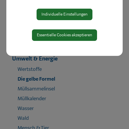
Jugend & Familie
Individuelle Einstellungen
Schule & Bildung
Heiraten in Waidhofen
Essentielle Cookies akzeptieren
Gesundheit & Soziales
Mobilität & Anreise
Umwelt & Energie
Wertstoffe
Die gelbe Formel
Müllsammelinsel
Müllkalender
Wasser
Wald
Mensch & Tier