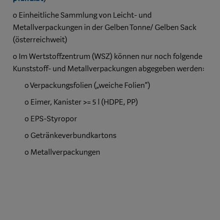
o
Einheitliche Sammlung von Leicht- und
Metallverpackungen in der Gelben Tonne/ Gelben Sack
(österreichweit)
o
Im Wertstoffzentrum (WSZ) können nur noch folgende
Kunststoff- und Metallverpackungen abgegeben werden:
o
Verpackungsfolien („weiche Folien“)
o
Eimer, Kanister >= 5 l (HDPE, PP)
o
EPS-Styropor
o
Getränkeverbundkartons
o
Metallverpackungen