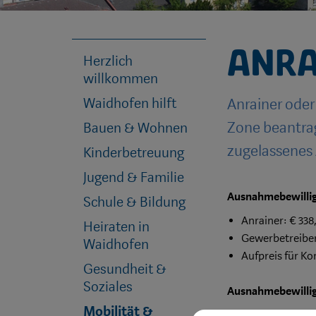
Anra
Herzlich
willkommen
Waidhofen hilft
Anrainer ode
Zone beantrag
Bauen & Wohnen
zugelassenes
Kinderbetreuung
Jugend & Familie
Ausnahmebewillig
Schule & Bildung
Anrainer: € 338,
Heiraten in
Gewerbetreibend
Waidhofen
Aufpreis für Ko
Gesundheit &
Soziales
Ausnahmebewillig
Mobilität &
€ 68,95 für zwei