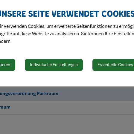
Unsere Seite verwendet Cookie
nd Verlängerung einer Ausnahmebewilligung
neantrag
ir verwenden Cookies, um erweiterte Seitenfunktionen zu ermögl
nde:
Onlineantrag
griffe auf diese Website zu analysieren. Sie können Ihre Einstellu
ndern.
st auch für mehrere Autos möglich. Ihre Zone finden Sie in der G
ie eine
Vorlaufzeit von ca. zehn Werktagen
für die Ausstellung 
en Sie das Refereat Liegenschaften, Freizeit- und Kulturbetriebe 
tieren
Individuelle Einstellungen
Essentielle Cookies
ibung
Größe
Download
zungsverordnung Parkraum
kraum