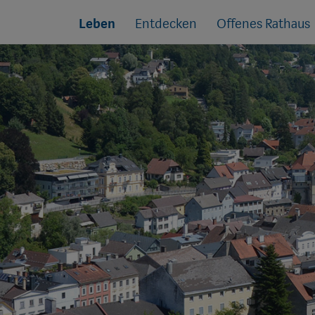
Sprungmarken
Springe
Leben
Entdecken
Offenes Rathaus
direkt
zu: