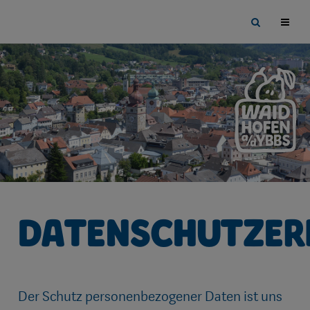
Sprungmarken
Springe
Site
direkt
search
zu:
toggle
Datenschutzer
Der Schutz personenbezogener Daten ist uns