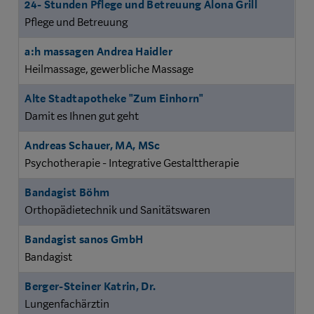
Name
Branche
24- Stunden Pflege und Betreuung Alona Grill
ANFANGSBUCHSTABE
Pflege und Betreuung
a:h massagen Andrea Haidler
Heilmassage, gewerbliche Massage
Alte Stadtapotheke "Zum Einhorn"
Damit es Ihnen gut geht
Andreas Schauer, MA, MSc
Psychotherapie - Integrative Gestalttherapie
Bandagist Böhm
Orthopädietechnik und Sanitätswaren
Bandagist sanos GmbH
Bandagist
Berger-Steiner Katrin, Dr.
Lungenfachärztin