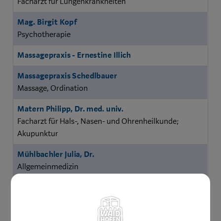
Facharzt für Lungenkrankheiten
Mag. Birgit Kopf
Psychotherapie
Massagepraxis - Ernestine Illich
Massagepraxis Schedlbauer
Massage, Ordination
Matern Philipp, Dr. med. univ.
Facharzt für Hals-, Nasen- und Ohrenheilkunde;
Akupunktur
Mühlbachler Julia, Dr.
Allgemeinmedizin
Nadlinger Michael, Dr.
Facharzt für Zahn-, Mund- und Kieferheilkunde,
Implantate, zahntechnisches Labor