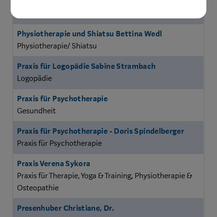
Physiotherapie, Manualtherapie nach Maitland,
Einzelheilgymnastik, ESP Sportphysiotherapie
Physiotherapie und Shiatsu Bettina Wedl
Physiotherapie/ Shiatsu
Praxis für Logopädie Sabine Strambach
Logopädie
Praxis für Psychotherapie
Gesundheit
Praxis für Psychotherapie - Doris Spindelberger
Praxis für Psychotherapie
Praxis Verena Sykora
Praxis für Therapie, Yoga & Training, Physiotherapie &
Osteopathie
Presenhuber Christiane, Dr.