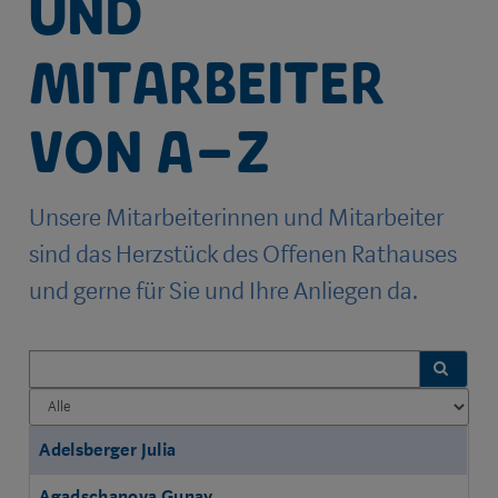
und
Mitarbeiter
von A–Z
Unsere Mitarbeiterinnen und Mitarbeiter
sind das Herzstück des Offenen Rathauses
und gerne für Sie und Ihre Anliegen da.
FILTER
FILTER
NACH
Name
Adelsberger Julia
ANFANGSBUCHSTABE
Agadschanova Gunay