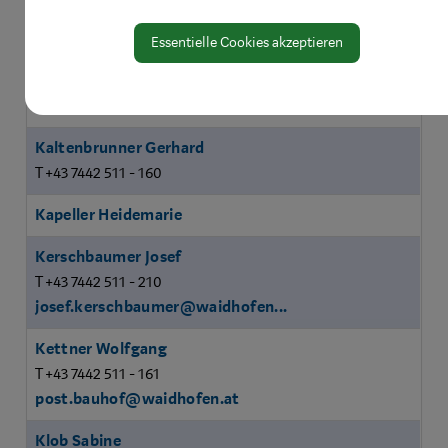
post.standesamt@waidhofen.at
Essentielle Cookies akzeptieren
Käferbeck Gerald
T +43 7442 511 - 141
gerald.kaeferbeck@waidhofen....
Kaltenbrunner Gerhard
T +43 7442 511 - 160
Kapeller Heidemarie
Kerschbaumer Josef
T +43 7442 511 - 210
josef.kerschbaumer@waidhofen...
Kettner Wolfgang
T +43 7442 511 - 161
post.bauhof@waidhofen.at
Klob Sabine