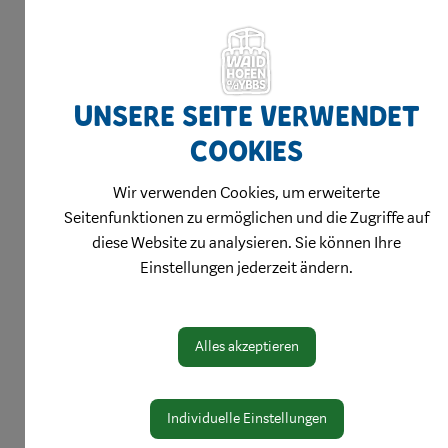
Huber Ute
T +43 7442 511 227
ute.huber@waidhofen.at
Huemer Gudrun, Mag.
Unsere Seite verwendet
T +43 7442 511-452
Cookies
gudrun.huemer@waidhofen.at
Wir verwenden Cookies, um erweiterte
Hulaj Mimoza
Seitenfunktionen zu ermöglichen und die Zugriffe auf
Irauschek Jacqueline
diese Website zu analysieren. Sie können Ihre
Einstellungen jederzeit ändern.
Janotta Birgit
Jechsmayr Michael
T +43 7442 511-161
Alles akzeptieren
post.bauhof@waidhofen.at
Käferbeck Doris
Individuelle Einstellungen
T +43 7442 511 - 236