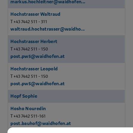
markus.hochleitner@waidhofen...
Hochstrasser Waltraud
T +43 7442 511 - 311
waltraud.hochstrasser@waidho...
Hochstrasser Herbert
T +43 7442 511 - 150
post.pw5@waidhofen.at
Hochstrasser Leopold
T +43 7442 511 - 150
post.pw5@waidhofen.at
Hopf Sophie
Hosho Nouredin
T +43 7442 511-161
post.bauhof@waidhofen.at