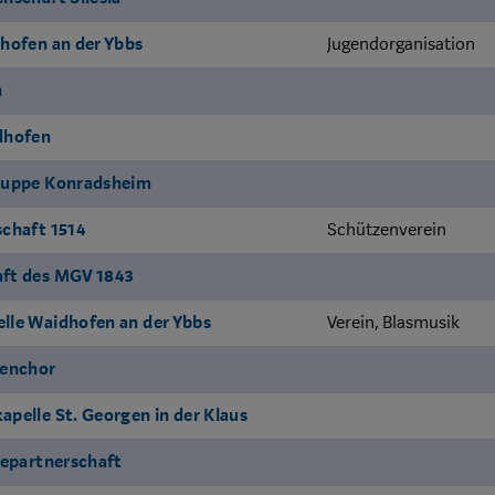
hofen an der Ybbs
Jugendorganisation
n
dhofen
ruppe Konradsheim
chaft 1514
Schützenverein
ft des MGV 1843
lle Waidhofen an der Ybbs
Verein, Blasmusik
henchor
pelle St. Georgen in der Klaus
tepartnerschaft