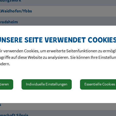
ildungswerk
.Waidhofen/Ybbs
nradsheim
 Georgen/Klaus
Unsere Seite verwendet Cookie
 Leonhard am Wald
ir verwenden Cookies, um erweiterte Seitenfunktionen zu ermögl
dhofen/Ybbs - Land
griffe auf diese Website zu analysieren. Sie können Ihre Einstellu
ndern.
ndhag
aidhofen a/d Ybbs
Verein, Tradition
tieren
Individuelle Einstellungen
Essentielle Cookies
. Leonhard/Wald
r Alpenverein, Sektion
s
nschaft Silesia