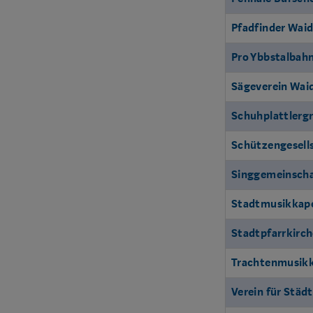
Pfadfinder Waid
Pro Ybbstalbah
Sägeverein Wai
Schuhplattlerg
Schützengesells
Singgemeinscha
Stadtmusikkape
Stadtpfarrkirc
Trachtenmusikka
Verein für Städ