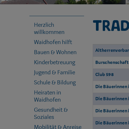
Trad
Herzlich
willkommen
Waidhofen hilft
Name
Branche
Altherrenverba
Bauen & Wohnen
Kinderbetreuung
Burschenschaft 
Jugend & Familie
Club 598
Schule & Bildung
Die Bäuerinnen
Heiraten in
Die Bäuerinnen
Waidhofen
Gesundheit &
Die Bäuerinnen 
Soziales
Die Bäuerinnen 
Mobilität & Anreise