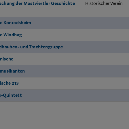
rschung der Mostviertler Geschichte
Historischer Verein
pe Konradsheim
pe Windhag
dhauben- und Trachtengruppe
mische
fmusikanten
ische 213
s-Quintett