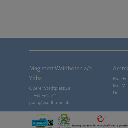
Magistrat Waidhofen a/d
Amtsz
Ybbs
Mo - Fr
Mo, Mi
Oberer Stadtplatz 28
Di
+43 7442 511
T
post@waidhofen.at