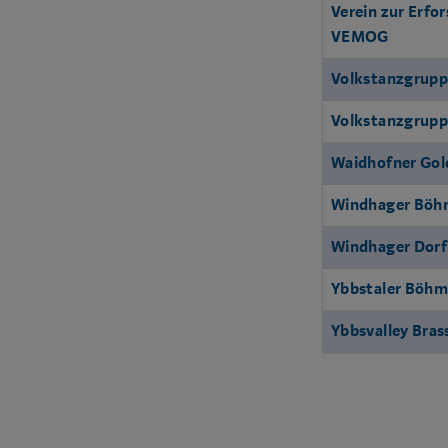
Verein zur Erfo
VEMOG
Volkstanzgrup
Volkstanzgrup
Waidhofner Gol
Windhager Böh
Windhager Dor
Ybbstaler Böhm
Ybbsvalley Bras