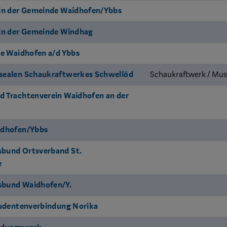
 in der Gemeinde Waidhofen/Ybbs
 in der Gemeinde Windhag
se Waidhofen a/d Ybbs
sealen Schaukraftwerkes Schwellöd
Schaukraftwerk / Mu
d Trachtenverein Waidhofen an der
idhofen/Ybbs
bund Ortsverband St.
e
bund Waidhofen/Y.
tudentenverbindung Norika