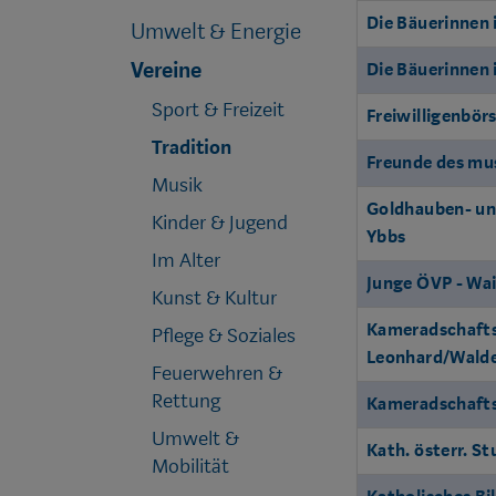
Die Bäuerinnen
Umwelt & Energie
Vereine
Die Bäuerinnen
Sport & Freizeit
Freiwilligenbör
Tradition
Freunde des mu
Musik
Goldhauben- un
Kinder & Jugend
Ybbs
Im Alter
Junge ÖVP - Wa
Kunst & Kultur
Kameradschafts
Pflege & Soziales
Leonhard/Wald
Feuerwehren &
Rettung
Kameradschafts
Umwelt &
Kath. österr. S
Mobilität