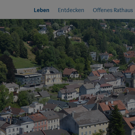
Sprungmarken
Springe
Leben
Entdecken
Offenes Rathaus
direkt
zu: