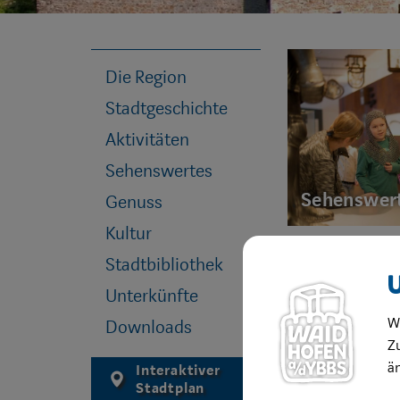
Die Region
Stadtgeschichte
Aktivitäten
Sehenswertes
Sehenswer
Genuss
Kultur
Stadtbibliothek
Unterkünfte
W
Downloads
Zu
ä
Interaktiver
Stadtplan