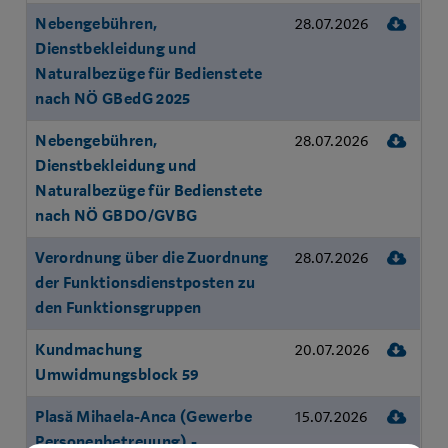
Dow
Nebengebühren,
28.07.2026
Dienstbekleidung und
Naturalbezüge für Bedienstete
nach NÖ GBedG 2025
Dow
Nebengebühren,
28.07.2026
Dienstbekleidung und
Naturalbezüge für Bedienstete
nach NÖ GBDO/GVBG
Dow
Verordnung über die Zuordnung
28.07.2026
der Funktionsdienstposten zu
den Funktionsgruppen
Dow
Kundmachung
20.07.2026
Umwidmungsblock 59
Dow
Plasă Mihaela-Anca (Gewerbe
15.07.2026
Personenbetreuung) -