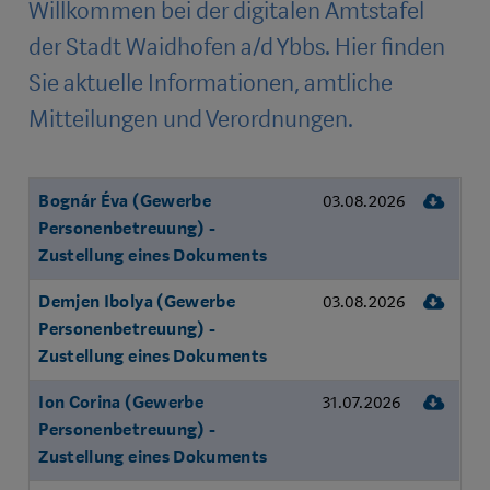
Willkommen bei der digitalen Amtstafel
der Stadt Waidhofen a/d Ybbs. Hier finden
Sie aktuelle Informationen, amtliche
Mitteilungen und Verordnungen.
Angeschlagen
Dow
Bognár Éva (Gewerbe
03.08.2026
Name
am
Größe
Download
Personenbetreuung) -
Zustellung eines Dokuments
Dow
Demjen Ibolya (Gewerbe
03.08.2026
Personenbetreuung) -
Zustellung eines Dokuments
Dow
Ion Corina (Gewerbe
31.07.2026
Personenbetreuung) -
Zustellung eines Dokuments