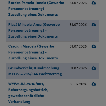
Dow
Bordea Pamela-Ionela (Gewerbe
31.07.2026
Personenbetreuung) -
Zustellung eines Dokuments
Dow
Plasă Mihaela-Anca (Gewerbe
31.07.2026
Personenbetreuung) -
Zustellung eines Dokuments
Dow
Craciun Marcela (Gewerbe
31.07.2026
Personenbetreuung) -
Zustellung eines Dokuments
Dow
Grundverkehr, Kundmachung
31.07.2026
MEL2-G-206/046 Pachtvertrag
Dow
WYW2-BA-2616/001,
30.07.2026
Beherbergungsbetrieb,
gewerbebehördliche
Verhandlung