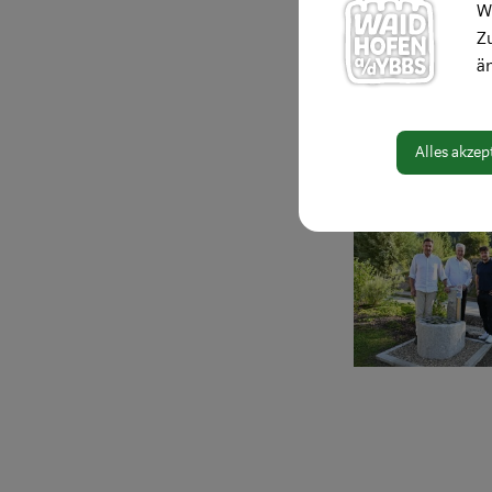
gemeinsam mit der
W
und wirkungsvol
Zu
Plastikmüll und m
ä
„Mit dem neuen Tr
Gesundheit und di
Alles akzep
so Bürgermeister