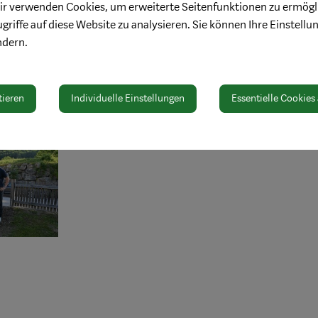
 KLAR! (Klimawandel-Anpassungsmodellregion) Amstetten Süd unt
ir verwenden Cookies, um erweiterte Seitenfunktionen zu ermögl
l Maßnahmen zur Klimaanpassung sein können: Trinkbrunnen 
griffe auf diese Website zu analysieren. Sie können Ihre Einstellu
achen hochwertiges Leitungswasser für alle zugänglich.
ndern.
inkbrunnen setzen wir einen weiteren Schritt in Richtung klim
e Lebensqualität in unserer Stadt, sondern auch das Bewusstsein
tieren
Individuelle Einstellungen
Essentielle Cookies
 Werner Krammer.