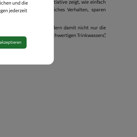
erstützt wird. Die Initiative zeigt, wie einfach
ichen und die
fördern umweltfreundliches Verhalten, sparen
ngen jederzeit
afitte Gemeinde. Wir fördern damit nicht nur die
 für den Wert unseres hochwertigen Trinkwassers“,
 akzeptieren