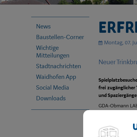
Erfr
News
Baustellen-Corner
Montag, 07. Ju
Wichtige
Mitteilungen
Neuer Trinkb
Stadtnachrichten
Waidhofen App
Spielplatzbesuche
Social Media
frei zugänglicher
und Spaziergänge
Downloads
GDA-Obmann LAbg. 
Spiel- und Sportp
Und durch den ko
Errichtet wurde