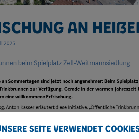
ischung an heiße
li 2025
runnen beim Spielplatz Zell-Weitmannsiedlung
 an Sommertagen sind jetzt noch angenehmer: Beim Spielplatz 
 Trinkbrunnen zur Verfügung. Gerade in der warmen Jahreszeit 
rn eine willkommene Erfrischung.
Anton Kasser erläutert diese Initiative: „Öffentliche Trinkbrunn
lätzen sind eine wirkungsvolle Maßnahme, um Menschen vor gesu
stenlosen Zugang zu Trinkwasser werden nebenbei auch Einwegv
Unsere Seite verwendet Cookie
 der Brunnen im Rahmen des Förderprogramms „Trinkbrunnen 