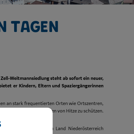
n Tagen
Zell-Weitmannsiedlung steht ab sofort ein neuer,
bietet er Kindern, Eltern und Spaziergängerinnen
en an stark frequentierten Orten wie Ortszentren,
ndheitlichen Auswirkungen von Hitze zu schützen.
erpackungen vermieden.“
s
in Gemeinden“, das vom Land Niederösterreich