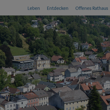
Sprungmarken
Springe
Leben
Entdecken
Offenes Rathaus
direkt
zu: