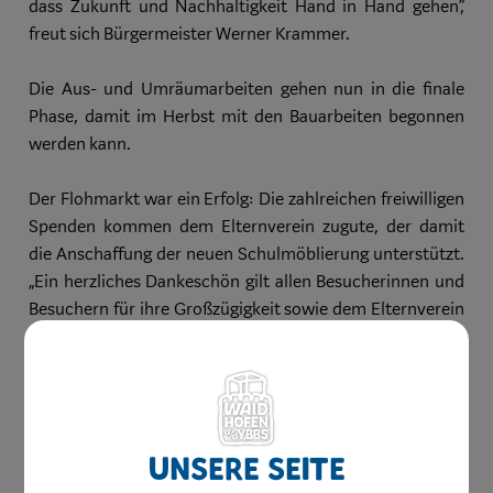
dass Zukunft und Nachhaltigkeit Hand in Hand gehen“,
freut sich Bürgermeister Werner Krammer.
Die Aus- und Umräumarbeiten gehen nun in die finale
Phase, damit im Herbst mit den Bauarbeiten begonnen
werden kann.
Der Flohmarkt war ein Erfolg: Die zahlreichen freiwilligen
Spenden kommen dem Elternverein zugute, der damit
die Anschaffung der neuen Schulmöblierung unterstützt.
„Ein herzliches Dankeschön gilt allen Besucherinnen und
Besuchern für ihre Großzügigkeit sowie dem Elternverein
für das engagierte Elterncafé und den Helferinnen und
Helfern“, so Vizebürgermeister Mario Wührer.
Unsere Seite