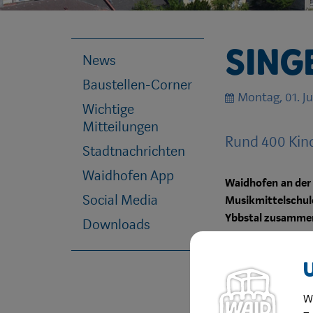
Sing
News
Baustellen-Corner
Montag, 01. J
Wichtige
Mitteilungen
Rund 400 Kin
Stadtnachrichten
Waidhofen App
Waidhofen an der 
Social Media
Musikmittelschu
Ybbstal zusammen 
Downloads
Waidhofen wurde
einstudierten Li
Schlosscenter, de
W
Bürgermeister Wer