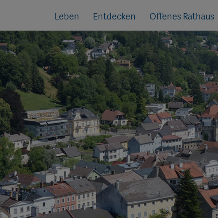
Sprungmarken
Springe
Leben
Entdecken
Offenes Rathaus
direkt
zu: