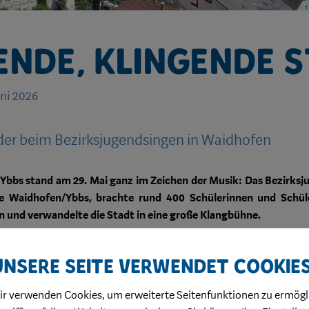
ende, klingende 
uni 2026
der beim Bezirksjugendsingen in Waidhofen
Ybbs stand am 29. Mai ganz im Zeichen der Musik: Das Bezirksju
le Waidhofen/Ybbs, brachte rund 400 Schülerinnen und Schü
und verwandelte die Stadt in eine große Klangbühne.
 an diesem Vormittag zur lebendigen Musikstadt. Die jung
eder an mehreren Standorten im gesamten Stadtgebiet – vor 
Unsere Seite verwendet Cookie
m FuZo 14 sowie am Oberen Stadtplatz. Im Anschluss fand das Beg
ir verwenden Cookies, um erweiterte Seitenfunktionen zu ermögl
ner Krammer zeigte sich begeistert vom musikalischen Engageme