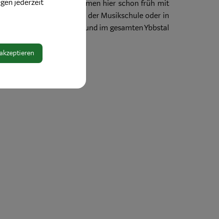
ngen jederzeit
ine Musikstadt. Kinder kommen hier schon früh mit
 – sei es in der Schule, der Musikschule oder in
he Arbeit in unserer Stadt und im gesamten Ybbstal
 akzeptieren