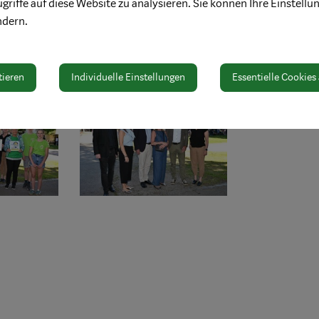
griffe auf diese Website zu analysieren. Sie können Ihre Einstellu
 mit einer Jause für die teilnehmenden Kinder. „Waidhofen ist e
ndern.
g und sammeln vielerorts Erfahrungen im gemeinsamen Musizieren
rksjugendsingen zeigt eindrucksvoll, wie lebendig die musikalisc
meister.
tieren
Individuelle Einstellungen
Essentielle Cookies