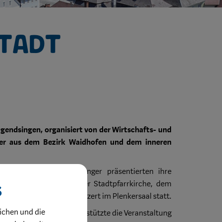
Stadt
gendsingen, organisiert von der Wirtschafts- und
ler aus dem Bezirk Waidhofen und dem inneren
en Sängerinnen und Sänger präsentierten ihre
dem Offenen Rathaus, der Stadtpfarrkirche, dem
s
egnungsfest mit Chorkonzert im Plenkersaal statt.
ichen und die
nt der Kinder und unterstützte die Veranstaltung