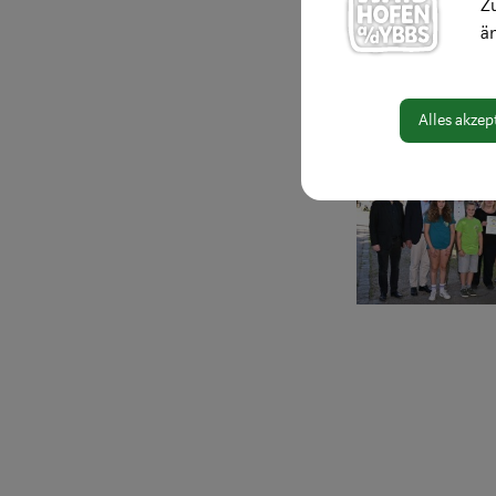
Zu
seitens der Stadt
ä
Musik in Berührun
Vereinen. Das Bezi
ist“, so der Bürger
Alles akzep