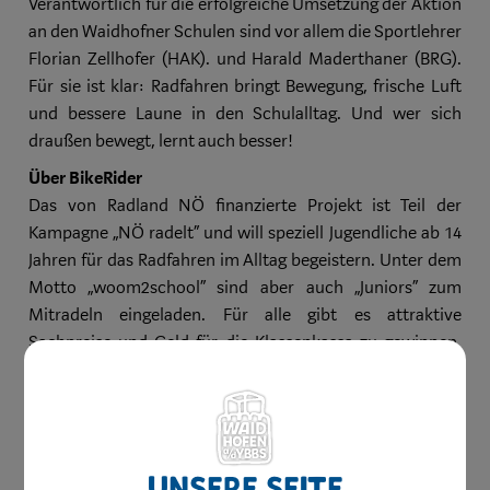
Verantwortlich für die erfolgreiche Umsetzung der Aktion
an den Waidhofner Schulen sind vor allem die Sportlehrer
Florian Zellhofer (HAK). und Harald Maderthaner (BRG).
Für sie ist klar: Radfahren bringt Bewegung, frische Luft
und bessere Laune in den Schulalltag. Und wer sich
draußen bewegt, lernt auch besser!
Über BikeRider
Das von Radland NÖ finanzierte Projekt ist Teil der
Kampagne „NÖ radelt“ und will speziell Jugendliche ab 14
Jahren für das Radfahren im Alltag begeistern. Unter dem
Motto „woom2school“ sind aber auch „Juniors“ zum
Mitradeln eingeladen. Für alle gibt es attraktive
Sachpreise und Geld für die Klassenkassa zu gewinnen.
Gemeinsam radelten heuer 1.061 Teilnehmende aus 24
Schulen über 215.000 Kilometer.
Unsere Seite