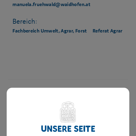
manuela.fruehwald@waidhofen.at
Bereich:
Fachbereich Umwelt, Agrar, Forst
Referat Agrar
Amtswege
Services
Unsere Seite
Online Formulare