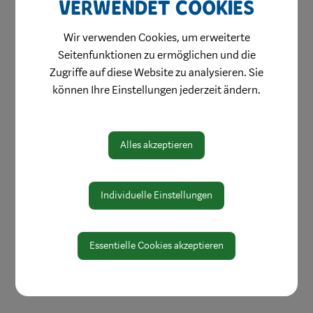
verwendet Cookies
MitarbeiterInnen
Bereiche
Wir verwenden Cookies, um erweiterte
Digitale Amtstafel
Seitenfunktionen zu ermöglichen und die
Zugriffe auf diese Website zu analysieren. Sie
Öffnungszeiten
können Ihre Einstellungen jederzeit ändern.
Protokolle & Publikationen
Amtssignatur
Alles akzeptieren
Zahlen und Daten
EU-Whistleblowerrichtlinie
Individuelle Einstellungen
Essentielle Cookies akzeptieren