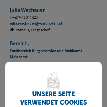
Julia Wachauer
T +43 7442 511-224
julia.wachauer@waidhofen.at
Rathaus, Erdgeschoß
Bereich:
Fachbereich Bürgerservice und Meldeamt
Meldeamt
Unsere Seite
verwendet Cookies