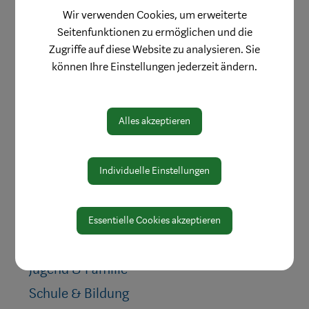
Herzlich willkommen
Wir verwenden Cookies, um erweiterte
Waidhofen hilft
Seitenfunktionen zu ermöglichen und die
Zugriffe auf diese Website zu analysieren. Sie
Bauen & Wohnen
können Ihre Einstellungen jederzeit ändern.
Baugründe
Immobiliensuche
Alles akzeptieren
Makler
An- & Abmelden
Förderungen
Individuelle Einstellungen
Prädikat Lebenswert
Schutzzone
Essentielle Cookies akzeptieren
Kinderbetreuung
Jugend & Familie
Schule & Bildung