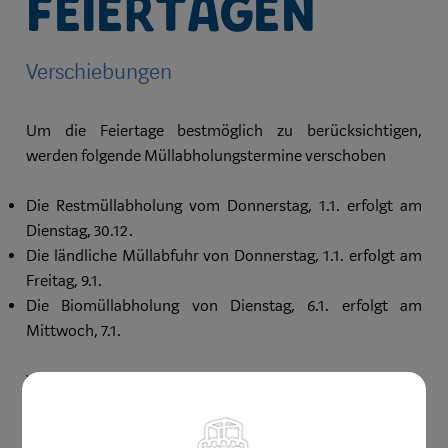
Feiertagen
Verschiebungen
Um die Feiertage bestmöglich zu berücksichtigen,
werden folgende Müllabholungstermine verschoben
Die Restmüllabholung vom Donnerstag, 1.1. erfolgt am
Dienstag, 30.12.
Die ländliche Müllabfuhr von Donnerstag, 1.1. erfolgt am
Freitag, 9.1.
Die Biomüllabholung von Dienstag, 6.1. erfolgt am
Mittwoch, 7.1.
Wir bitten um Ihr Verständnis.