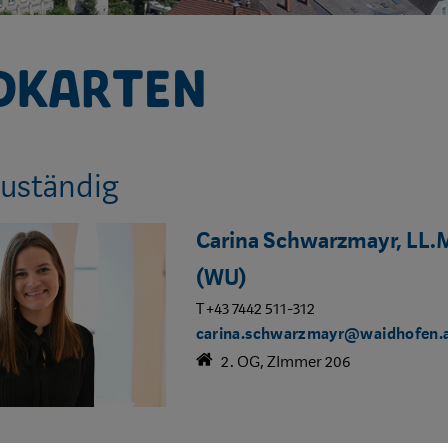
dkarten
zuständig
Carina Schwarzmayr, LL.
(WU)
T +43 7442 511-312
carina.schwarzmayr@waidhofen.
2. OG, ZImmer 206