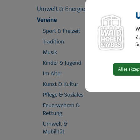
Umwelt & Energie
Vereine
W
Sport & Freizeit
Zu
Tradition
ä
Musik
Kinder & Jugend
Alles akzep
Im Alter
Kunst & Kultur
Pflege & Soziales
Feuerwehren &
Rettung
Umwelt &
Mobilität