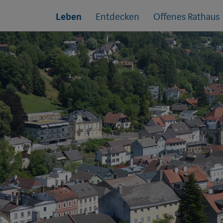
Sprungmarken
Springe
Leben
Entdecken
Offenes Rathaus
direkt
zu: