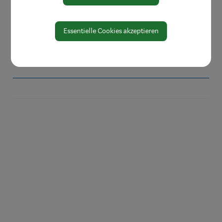
Protokolle & Publikationen
Amtssignatur
Essentielle Cookies akzeptieren
Zahlen und Daten
EU-Whistleblowerrichtlinie