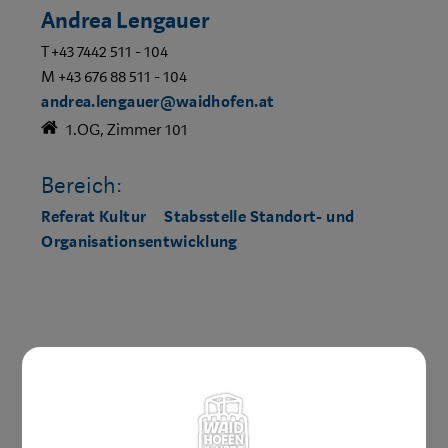
Andrea Lengauer
T +43 7442 511 - 104
M +43 676 88 511 - 104
andrea.lengauer@waidhofen.at
1.OG, Zimmer 101
Bereich:
Referat Kultur
Stabsstelle Standort- und
Organisationsentwicklung