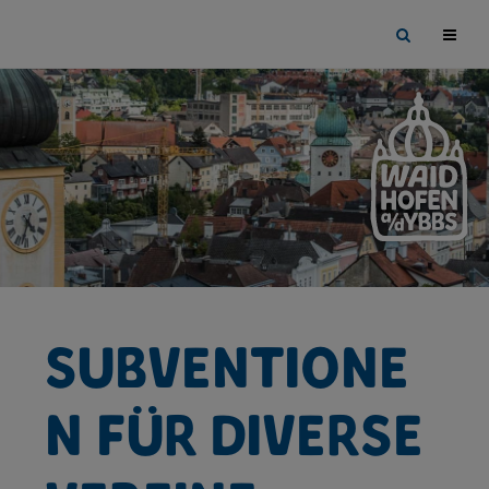
Sprungmarken
Springe
Site
direkt
search
zu:
toggle
Subventione
n für diverse