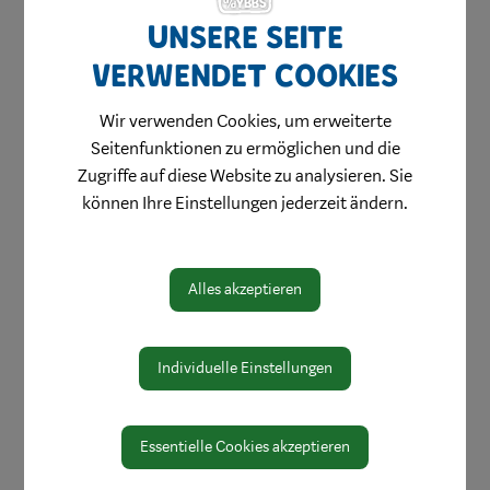
Amtswege
Unsere Seite
Online Formulare
verwendet Cookies
MitarbeiterInnen
Wir verwenden Cookies, um erweiterte
Leitbild
Seitenfunktionen zu ermöglichen und die
Bereiche
Zugriffe auf diese Website zu analysieren. Sie
können Ihre Einstellungen jederzeit ändern.
Digitale Amtstafel
Öffnungszeiten
Protokolle & Publikationen
Alles akzeptieren
Amtssignatur
Zahlen und Daten
Individuelle Einstellungen
EU-Whistleblowerrichtlinie
Essentielle Cookies akzeptieren