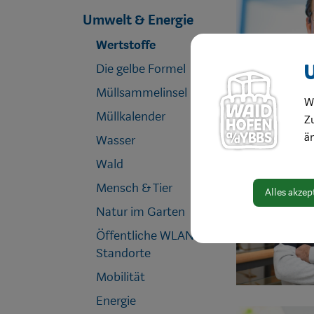
Umwelt & Energie
Wertstoffe
Die gelbe Formel
Müllsammelinsel
W
Müllkalender
Zu
ä
Wasser
Wald
Mensch & Tier
Alles akzep
Natur im Garten
Öffentliche WLAN
Standorte
Mobilität
Energie