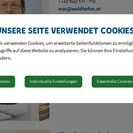
T +43 7442 511 - 710
wsz@waidhofen.at
Wertstoffzentrum
Unsere Seite verwendet Cookie
ir verwenden Cookies, um erweiterte Seitenfunktionen zu ermögl
griffe auf diese Website zu analysieren. Sie können Ihre Einstellu
ndern.
Mohammad Ghandali
T +43 7442 511-710
wsz@waidhofen.at
tieren
Individuelle Einstellungen
Essentielle Cookies
Wertstoffzentrum