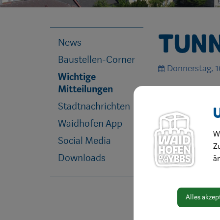
Tunn
News
Baustellen-Corner
Donnerstag, 1
Wichtige
Mitteilungen
Herbstreinig
Stadtnachrichten
Waidhofen App
Der
Buchenberg
W
Social Media
Herbstreinigung g
Zu
Downloads
Der
Schillerparkt
ä
Die Öffnungszeite
Alles akzep
Wir bitten um Ihr 