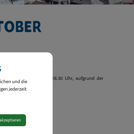
tober
s
r, jeweils von 8.00 bis 18.30 Uhr, aufgrund der
ichen und die
ngen jederzeit
tober, 05.30 Uhr gesperrt.
 früher möglich sein.
 akzeptieren