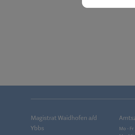
Magistrat Waidhofen a/d
Amtsz
Ybbs
Mo - Fr