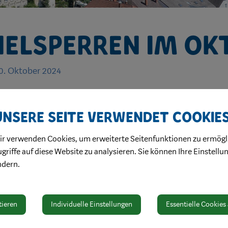
elsperren im Ok
0. Oktober 2024
ung 2024
Unsere Seite verwendet Cookie
tunnel
ist von Montag, 14. Oktober bis Donnerstag, 17. Oktobe
ir verwenden Cookies, um erweiterte Seitenfunktionen zu ermögl
esperrt.
griffe auf diese Website zu analysieren. Sie können Ihre Einstellu
unnel
ist von Donnerstag, 17. Oktober, 19.00 Uhr bis Freitag, 18. Ok
ndern.
n werden dem Arbeitsfortschritt angepasst und können somit auch
tieren
Individuelle Einstellungen
Essentielle Cookies
Verständnis!