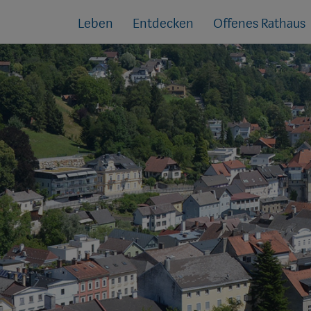
Sprungmarken
Springe
Leben
Entdecken
Offenes Rathaus
direkt
zu: