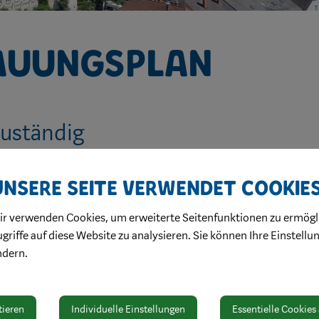
auungsplan
zuständig
Thomas Kummer
Unsere Seite verwendet Cookie
T + 43 7442 511-127
thomas.kummer@waidhofen.at
ir verwenden Cookies, um erweiterte Seitenfunktionen zu ermögl
griffe auf diese Website zu analysieren. Sie können Ihre Einstellu
ndern.
tieren
Individuelle Einstellungen
Essentielle Cookies