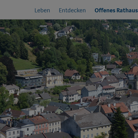
Sprungmarken
Springe
Leben
Entdecken
Offenes Rathaus
direkt
zu: