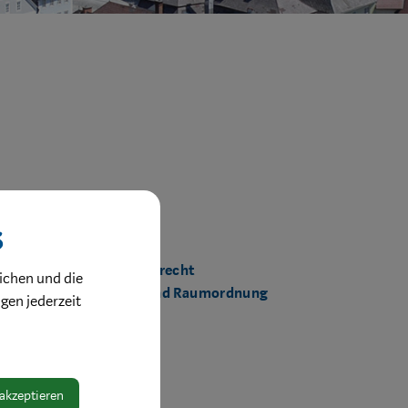
s
Bereich:
Fachbereich Baurecht
ichen und die
Stadtplanung und Raumordnung
ngen jederzeit
 akzeptieren