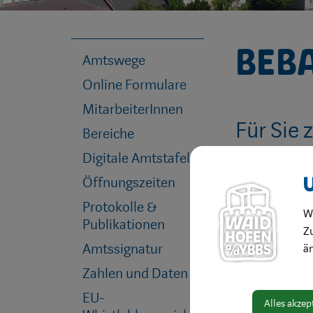
Beb
Amtswege
Online Formulare
MitarbeiterInnen
Für Sie 
Bereiche
Digitale Amtstafel
Öffnungszeiten
Protokolle &
W
Publikationen
Zu
Amtssignatur
ä
Zahlen und Daten
EU-
Alles akzep