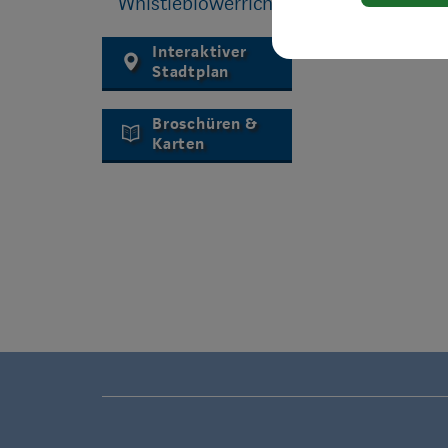
Whistleblowerrichtlinie
Interaktiver
Stadtplan
Broschüren &
Karten