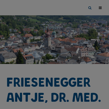
Sprungmarken
Springe
Site
direkt
search
zu:
toggle
Friesenegger
Antje, Dr. med.