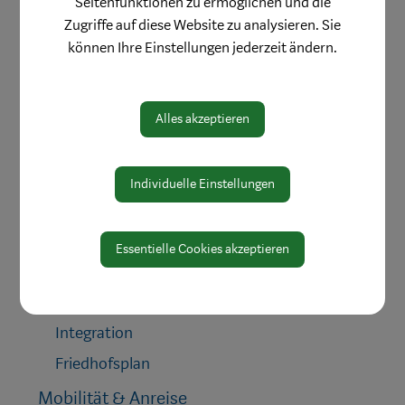
Seitenfunktionen zu ermöglichen und die
Schule & Bildung
Zugriffe auf diese Website zu analysieren. Sie
können Ihre Einstellungen jederzeit ändern.
Heiraten in Waidhofen
Gesundheit & Soziales
Ärzte & Dienstleister
Alles akzeptieren
Apothekendienste
Medizinische Einrichtungen
Individuelle Einstellungen
Notfall
Pflege
Essentielle Cookies akzeptieren
Sozialdienste
Gesunde Gemeinde
Integration
Friedhofsplan
Mobilität & Anreise