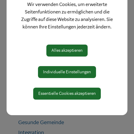
Wir verwenden Cookies, um erweiterte
Kinderbetreuung
Seitenfunktionen zu ermöglichen und die
Jugend & Familie
Zugriffe auf diese Website zu analysieren. Sie
können Ihre Einstellungen jederzeit ändern.
Schule & Bildung
Heiraten in Waidhofen
Gesundheit & Soziales
Alles akzeptieren
Ärzte & Dienstleister
Apothekendienste
Individuelle Einstellungen
Medizinische Einrichtungen
Notfall
Essentielle Cookies akzeptieren
Pflege
Sozialdienste
Gesunde Gemeinde
Integration