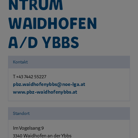
ntrum
Waidhofen
a/d Ybbs
Kontakt
T +43 7442 55227
pbz.waidhofenybbs@noe-lga.at
www.pbz-waidhofenybbs.at
Standort
Im Vogelsang 9
3340 Waidhofen an der Ybbs