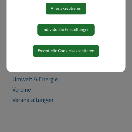
Notfall
Alles akzeptieren
Pflege
Sozialdienste
Individuelle Einstellungen
Gesunde Gemeinde
Integration
Essentielle Cookies akzeptieren
Friedhofsplan
Mobilität & Anreise
Umwelt & Energie
Vereine
Veranstaltungen