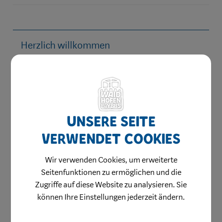
Herzlich willkommen
Waidhofen hilft
Bauen & Wohnen
Kinderbetreuung
Jugend & Familie
Unsere Seite
Schule & Bildung
verwendet Cookies
Heiraten in Waidhofen
Wir verwenden Cookies, um erweiterte
Gesundheit & Soziales
Seitenfunktionen zu ermöglichen und die
Ärzte & Dienstleister
Zugriffe auf diese Website zu analysieren. Sie
können Ihre Einstellungen jederzeit ändern.
Apothekendienste
Medizinische Einrichtungen