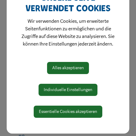
verwendet Cookies
Herzlich willkommen
Waidhofen hilft
Wir verwenden Cookies, um erweiterte
Seitenfunktionen zu ermöglichen und die
Bauen & Wohnen
Zugriffe auf diese Website zu analysieren. Sie
Kinderbetreuung
können Ihre Einstellungen jederzeit ändern.
Jugend & Familie
Schule & Bildung
Alles akzeptieren
Heiraten in Waidhofen
Gesundheit & Soziales
Individuelle Einstellungen
Ärzte & Dienstleister
Apothekendienste
Essentielle Cookies akzeptieren
Medizinische Einrichtungen
Notfall