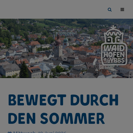
Sprungmarken
Springe
Site
direkt
search
zu:
toggle
Bewegt durch
den Sommer