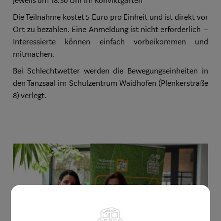
Jeweils um 18.30 Uhr im Konviktgarten
Die Teilnahme kostet 5 Euro pro Einheit und ist direkt vor
Ort zu bezahlen. Eine Anmeldung ist nicht erforderlich –
Interessierte können einfach vorbeikommen und
mitmachen.
Bei Schlechtwetter werden die Bewegungseinheiten in
den Tanzsaal im Schulzentrum Waidhofen (Plenkerstraße
8) verlegt.