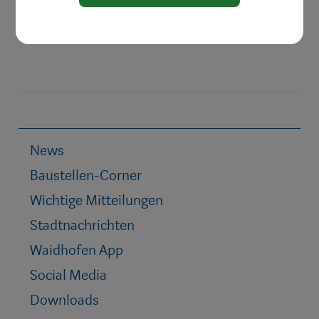
News
Baustellen-Corner
Wichtige Mitteilungen
Stadtnachrichten
Waidhofen App
Social Media
Downloads