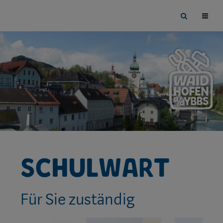
Sprungmarken
Springe
Site
direkt
search
zu:
toggle
Schulwart
Für Sie zuständig