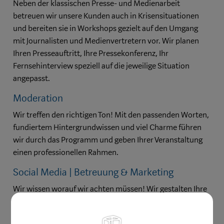
Neben der klassischen Presse- und Medienarbeit
betreuen wir unsere Kunden auch in Krisensituationen
und bereiten sie in Workshops gezielt auf den Umgang
mit Journalisten und Medienvertretern vor. Wir planen
Ihren Presseauftritt, Ihre Pressekonferenz, Ihr
Fernsehinterview speziell auf die jeweilige Situation
angepasst.
Moderation
Wir treffen den richtigen Ton! Mit den passenden Worten,
fundiertem Hintergrundwissen und viel Charme führen
wir durch das Programm und geben Ihrer Veranstaltung
einen professionellen Rahmen.
Social Media | Betreuung & Marketing
Wir wissen worauf wir achten müssen! Wir gestalten Ihre
Inhalte online-tauglich und kundengerecht und wir
finden die richtigen Worte, Botschaften und Bilder für