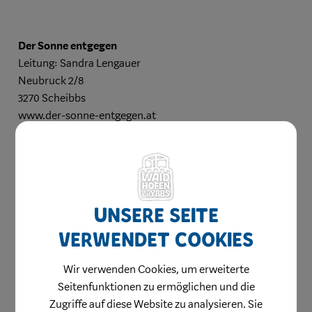
Der Sonne entgegen
Leitung: Sandra Lengauer
Neubruck 2/8
3270 Scheibbs
www.der-sonne-entgegen.at
Unser Beratungsnetzwerk:
Unsere Seite
In Rückverbindung mit dem inneren
Wesen bearbeiten wir gemeinsam Ihre
verwendet Cookies
Anliegen, Ziele und Herzenswünsche in
Form von therapeutischen
Wir verwenden Cookies, um erweiterte
Gesprächen.
Seitenfunktionen zu ermöglichen und die
Zugriffe auf diese Website zu analysieren. Sie