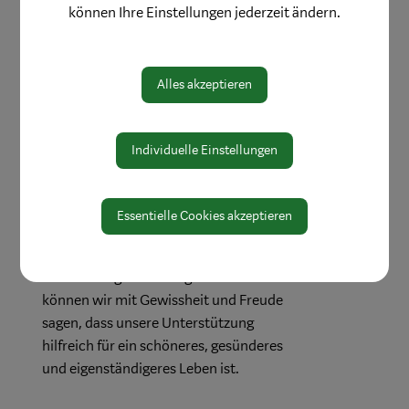
Wir unterstützen Sie sowohl in der
können Ihre Einstellungen jederzeit ändern.
Klärung von Konflikten und
Problemstellungen, als auch bei der
Verwirklichung Ihrer Visionen und sind
Alles akzeptieren
speziell an Wendepunkten für Sie da.
Unsere Erfahrung hat gezeigt, dass
Individuelle Einstellungen
unser Umgang mit den
Herausforderungen des Lebens eine
heilsame Wirkung auf Menschen in
Essentielle Cookies akzeptieren
allen Entwicklungsstufen hat.
Aus unzähligen Lebensgeschichten
können wir mit Gewissheit und Freude
sagen, dass unsere Unterstützung
hilfreich für ein schöneres, gesünderes
und eigenständigeres Leben ist.