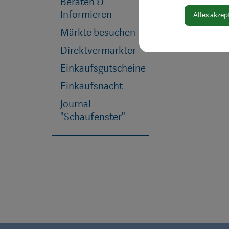
Beraten &
Informieren
Alles akzep
Märkte besuchen
Direktvermarkter
Einkaufsgutscheine
Einkaufsnacht
Journal
"Schaufenster"