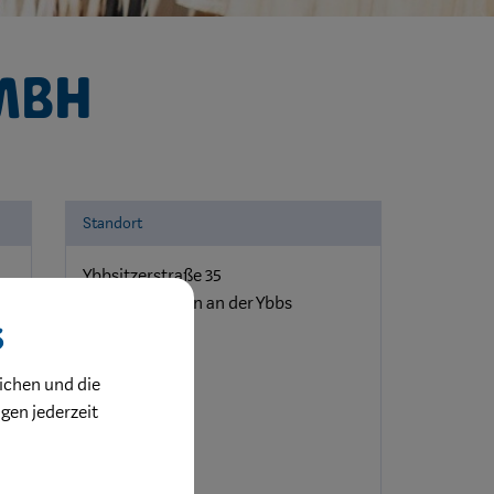
mbH
Standort
Ybbsitzerstraße 35
3340 Waidhofen an der Ybbs
s
ichen und die
ngen jederzeit