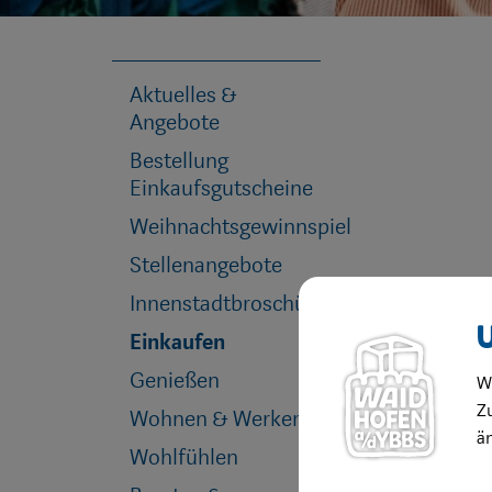
Aktuelles &
Angebote
Bestellung
Einkaufsgutscheine
Weihnachtsgewinnspiel
Stellenangebote
Innenstadtbroschüre
Einkaufen
Genießen
W
Zu
Wohnen & Werken
ä
Wohlfühlen