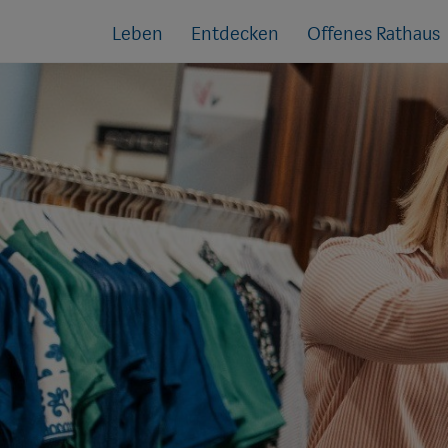
Sprungmarken
Springe
Leben
Entdecken
Offenes Rathaus
direkt
zu: