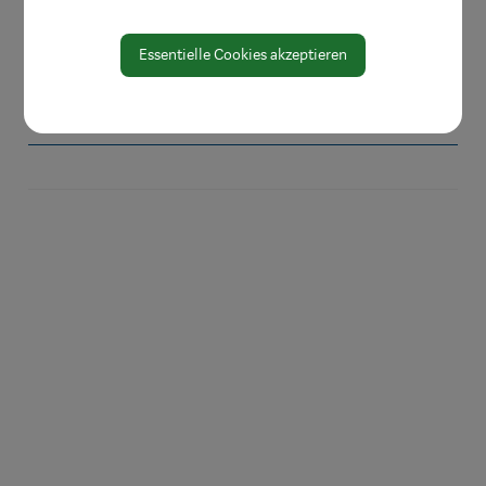
Einkaufsgutscheine
Essentielle Cookies akzeptieren
Einkaufsnacht
Journal "Schaufenster"