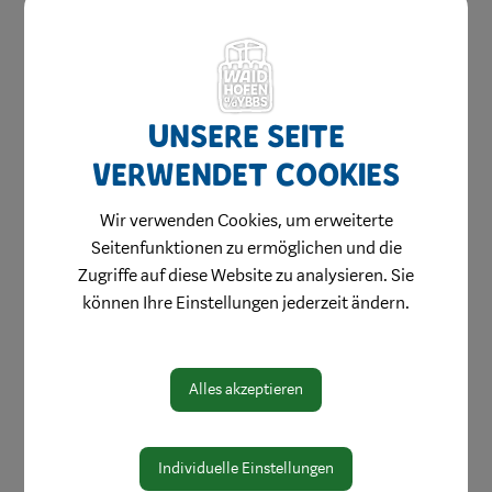
Aktuelles & Angebote
Bestellung Einkaufsgutscheine
Unsere Seite
Weihnachtsgewinnspiel
verwendet Cookies
Stellenangebote
Innenstadtbroschüre
Wir verwenden Cookies, um erweiterte
Seitenfunktionen zu ermöglichen und die
Einkaufen
Zugriffe auf diese Website zu analysieren. Sie
Genießen
können Ihre Einstellungen jederzeit ändern.
Wohnen & Werken
Wohlfühlen
Alles akzeptieren
Beraten & Informieren
Märkte besuchen
Individuelle Einstellungen
Direktvermarkter