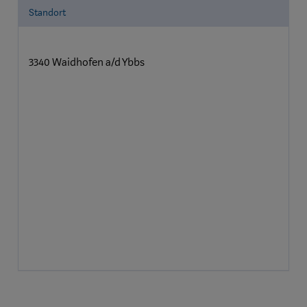
Standort
3340 Waidhofen a/d Ybbs