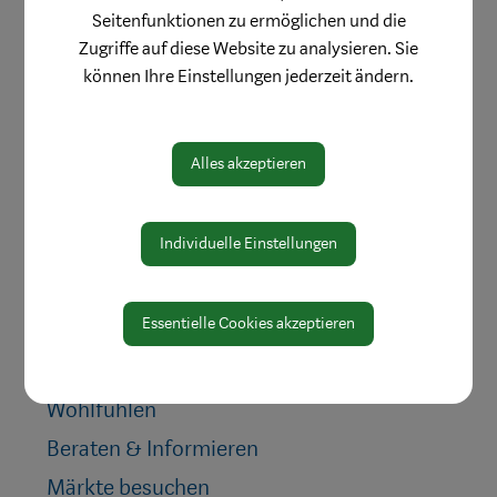
Seitenfunktionen zu ermöglichen und die
Zugriffe auf diese Website zu analysieren. Sie
können Ihre Einstellungen jederzeit ändern.
Aktuelles & Angebote
Bestellung Einkaufsgutscheine
Alles akzeptieren
Weihnachtsgewinnspiel
Stellenangebote
Individuelle Einstellungen
Innenstadtbroschüre
Einkaufen
Essentielle Cookies akzeptieren
Genießen
Wohnen & Werken
Wohlfühlen
Beraten & Informieren
Märkte besuchen