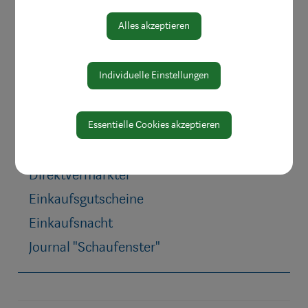
Innenstadtbroschüre
Alles akzeptieren
Einkaufen
Genießen
Individuelle Einstellungen
Wohnen & Werken
Wohlfühlen
Beraten & Informieren
Essentielle Cookies akzeptieren
Märkte besuchen
Direktvermarkter
Einkaufsgutscheine
Einkaufsnacht
Journal "Schaufenster"