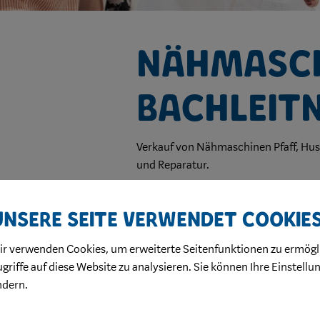
Nähmasc
Bachleit
Verkauf von Nähmaschinen Pfaff, Husq
und Reparatur.
Kontakt
Unsere Seite verwendet Cookie
M 0676 64 17 409
ir verwenden Cookies, um erweiterte Seitenfunktionen zu ermögl
manuela.bachleitner@a1.net
griffe auf diese Website zu analysieren. Sie können Ihre Einstellu
bachleitner.info
ndern.