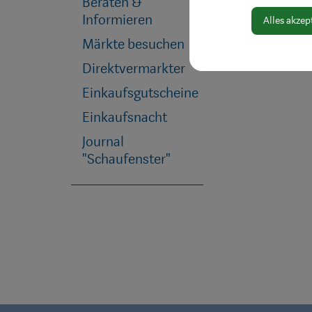
Beraten &
Informieren
Alles akzep
Märkte besuchen
Direktvermarkter
Einkaufsgutscheine
Einkaufsnacht
Journal
"Schaufenster"