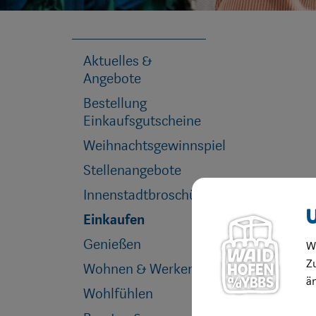
Aktuelles &
Angebote
Bestellung
Einkaufsgutscheine
Weihnachtsgewinnspiel
Stellenangebote
Innenstadtbroschüre
Einkaufen
Genießen
W
Zu
Wohnen & Werken
ä
Wohlfühlen