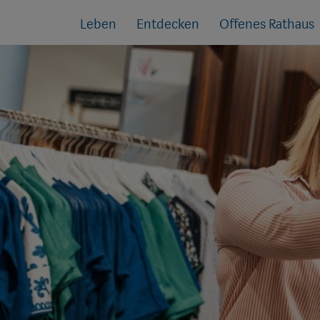
Sprungmarken
Springe
Leben
Entdecken
Offenes Rathaus
direkt
zu: