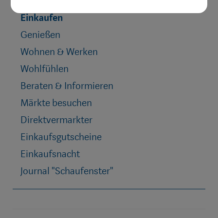
Innenstadtbroschüre
Einkaufen
Genießen
Wohnen & Werken
Wohlfühlen
Beraten & Informieren
Märkte besuchen
Direktvermarkter
Einkaufsgutscheine
Einkaufsnacht
Journal "Schaufenster"