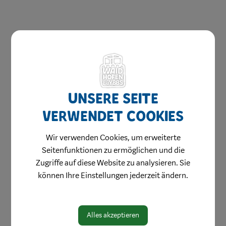
Unsere Seite
Aktuelles & Angebote
verwendet Cookies
Bestellung Einkaufsgutscheine
Weihnachtsgewinnspiel
Wir verwenden Cookies, um erweiterte
Seitenfunktionen zu ermöglichen und die
Stellenangebote
Zugriffe auf diese Website zu analysieren. Sie
Innenstadtbroschüre
können Ihre Einstellungen jederzeit ändern.
Einkaufen
Genießen
Alles akzeptieren
Wohnen & Werken