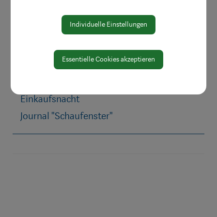
Wohlfühlen
Individuelle Einstellungen
Beraten & Informieren
Märkte besuchen
Essentielle Cookies akzeptieren
Direktvermarkter
Einkaufsgutscheine
Einkaufsnacht
Journal "Schaufenster"