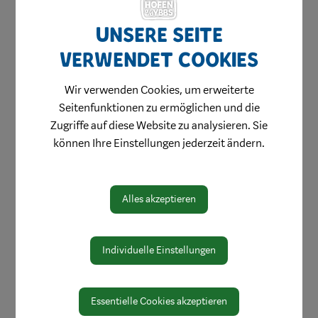
Stellenangebote
Unsere Seite
Innenstadtbroschüre
verwendet Cookies
Einkaufen
Genießen
Wir verwenden Cookies, um erweiterte
Wohnen & Werken
Seitenfunktionen zu ermöglichen und die
Zugriffe auf diese Website zu analysieren. Sie
Wohlfühlen
können Ihre Einstellungen jederzeit ändern.
Beraten & Informieren
Märkte besuchen
Alles akzeptieren
Direktvermarkter
Einkaufsgutscheine
Individuelle Einstellungen
Einkaufsnacht
Journal "Schaufenster"
Essentielle Cookies akzeptieren