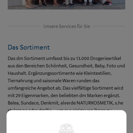
Unsere Services für Sie
Das Sortiment
Das dm Sortiment umfasst bis zu 13.000 Drogerieartikel
aus den Bereichen Schönheit, Gesundheit, Baby, Foto und
Haushalt. Ergänzungssortimente wie Kleintextilien,
Tiernahrung und saisonale Waren runden das
umfangreiche Angebot ab. Das vielfältige Sortiment wird
mit 29 Eigenmarken, den beliebten dm Marken ergänzt.
Balea, Sundace, Denkmit, alverde NATURKOSMETIK, s.he
stylezone oder dmBio – um nur einige von ihnen zu
nennen. Wichtige Differenzierungen im Sortiment bilden
Naturkosmetik und gesunde Ernährung.