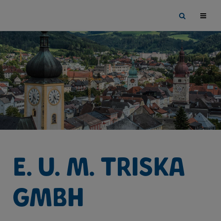
Sprungmarken
Springe
Site
direkt
search
zu:
toggle
E. u. M. Triska
GmbH