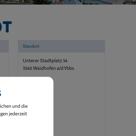
ot
Standort
Unterer Stadtplatz 34
3340 Waidhofen a/d Ybbs
s
ichen und die
ngen jederzeit