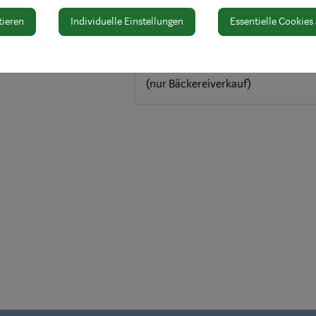
Fr: 6.00-13.00 Uhr
tieren
Individuelle Einstellungen
Essentielle Cookies
Sa: 6.00-13.00 Uhr
So: 7.30-11.30 Uhr
(nur Bäckereiverkauf)