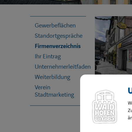
Gewerbeflächen
Standortgespräche
Firmenverzeichnis
Ihr Eintrag
Unternehmerleitfaden
Weiterbildung
Verein
Stadtmarketing
W
Zu
ä