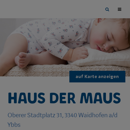
Sprungmarken
Springe
Site
direkt
search
zu:
toggle
auf Karte anzeigen
Haus der Maus
Oberer Stadtplatz 31, 3340 Waidhofen a/d
Ybbs