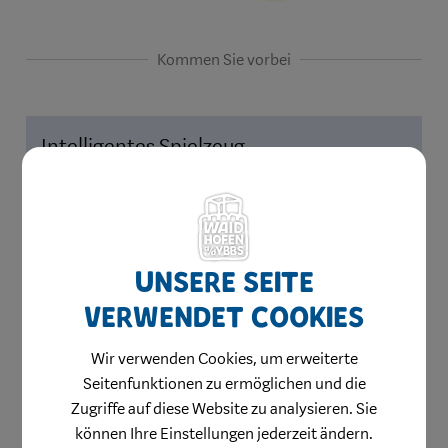
Kommen Sie vorbei
Intelligentes Spielzeug
Wir bei Esprissimo Kindermoden konzentrieren
uns auf Spielzeug, welches einen echten
Spielwert für Ihr Kind hat, Spaß macht und die
Entwicklung Ihres Kindes fördert.
Unsere Seite
verwendet Cookies
Qualität garantiert
Wir verwenden Cookies, um erweiterte
Seitenfunktionen zu ermöglichen und die
Unsere hochwertigen Produkte sind langlebig,
Zugriffe auf diese Website zu analysieren. Sie
sicher und umweltfreundlich. Wir wählen unser
können Ihre Einstellungen jederzeit ändern.