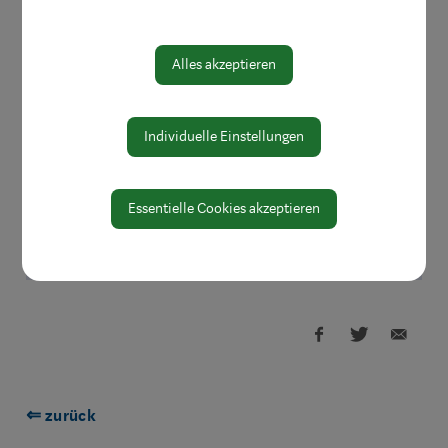
Sortiment sorgfältig aus und achten auf
Funktionalität und Alltagstauglichkeit.
Alles akzeptieren
Kompetent beraten
Individuelle Einstellungen
Wir nehmen uns Zeit für Ihre Wünsche und bieten
Ihnen ganz persönliche Beratung. Im Gegensatz
Essentielle Cookies akzeptieren
zu Diskontern und Großmärkten müssen Sie bei
uns nicht lange suchen.
⇐ zurück