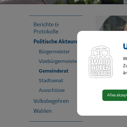
Berichte &
Protokolle
Politische Akteure
Bürgermeister
W
Vizebürgermeister
Zu
Gemeinderat
ä
Stadtsenat
Ausschüsse
Alles akzep
Volksbegehren
Wahlen