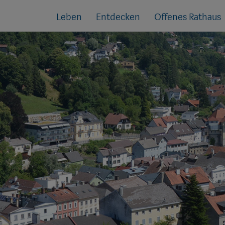
Sprungmarken
Springe
Leben
Entdecken
Offenes Rathaus
direkt
zu: