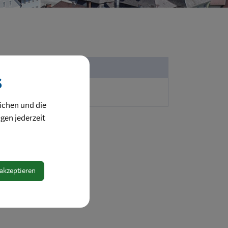
Partei
s
SPÖ
ichen und die
ngen jederzeit
 akzeptieren