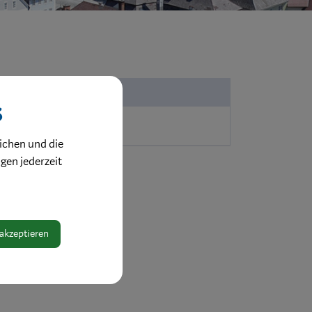
Partei
s
MFG
ichen und die
ngen jederzeit
 akzeptieren