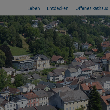
Sprungmarken
Springe
Leben
Entdecken
Offenes Rathaus
direkt
zu: