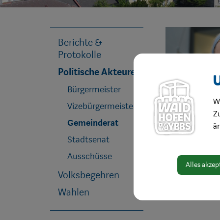
Berichte &
Protokolle
Politische Akteure
Bürgermeister
W
Vizebürgermeister
Zu
Gemeinderat
ä
Stadtsenat
Ausschüsse
Alles akzep
Volksbegehren
Wahlen