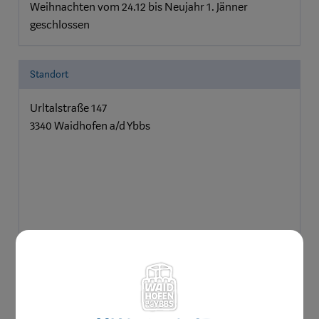
Weihnachten vom 24.12 bis Neujahr 1. Jänner
geschlossen
Standort
Urltalstraße 147
3340 Waidhofen a/d Ybbs