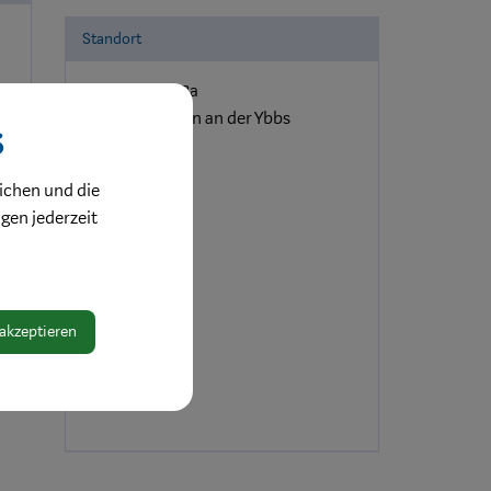
Standort
Hörtlergasse 3a
3340 Waidhofen an der Ybbs
s
ichen und die
ngen jederzeit
 akzeptieren