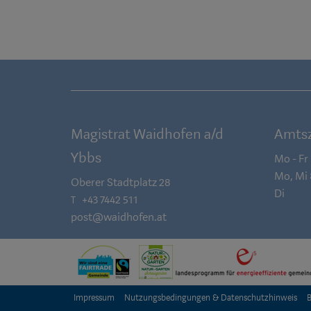
Magistrat Waidhofen a/d
Amtsz
Ybbs
Mo - Fr
Mo, Mi
Oberer Stadtplatz 28
Di
+43 7442 511
T
post@waidhofen.at
Impressum
Nutzungsbedingungen & Datenschutzhinweis
B