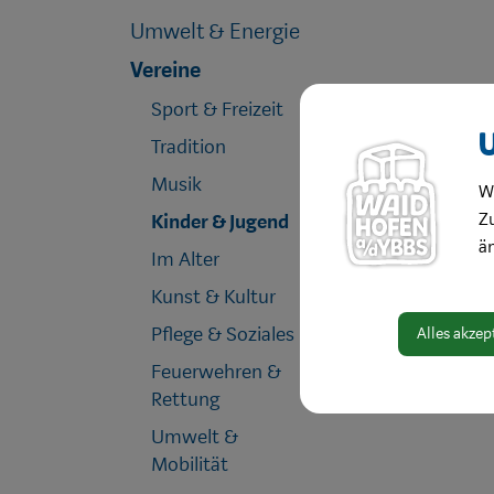
Umwelt & Energie
Vereine
Sport & Freizeit
Tradition
Musik
W
Zu
Kinder & Jugend
ä
Im Alter
Kunst & Kultur
Pflege & Soziales
Alles akzep
Feuerwehren &
Rettung
Umwelt &
Mobilität