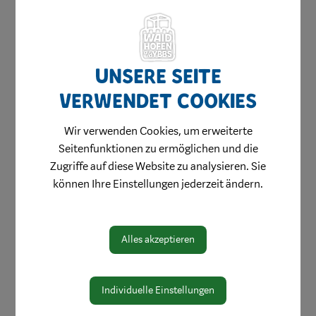
Herzlich willkommen
Waidhofen hilft
Bauen & Wohnen
Unsere Seite
Kinderbetreuung
verwendet Cookies
Zwergenschaukel
Wir verwenden Cookies, um erweiterte
Kindergarten
Seitenfunktionen zu ermöglichen und die
Nachmittagsbetreuung in Waidhofen
Zugriffe auf diese Website zu analysieren. Sie
können Ihre Einstellungen jederzeit ändern.
Jugend & Familie
Schule & Bildung
Heiraten in Waidhofen
Alles akzeptieren
Gesundheit & Soziales
Mobilität & Anreise
Individuelle Einstellungen
Umwelt & Energie