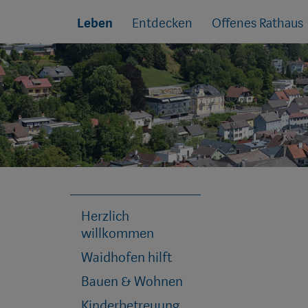
Sprungmarken
Springe
Leben
Entdecken
Offenes Rathaus
direkt
zu:
Herzlich
willkommen
Waidhofen hilft
Bauen & Wohnen
Kinderbetreuung