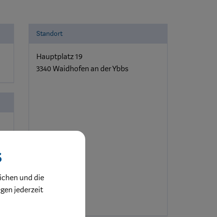
Standort
Hauptplatz 19
3340 Waidhofen an der Ybbs
s
ichen und die
ngen jederzeit