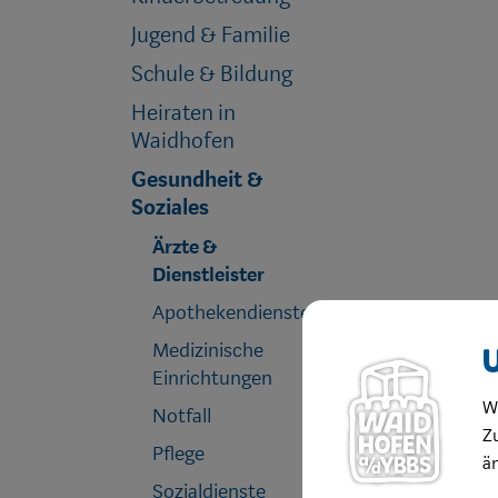
Jugend & Familie
Schule & Bildung
Heiraten in
Waidhofen
Gesundheit &
Soziales
Ärzte &
Dienstleister
Apothekendienste
Medizinische
Einrichtungen
W
Notfall
Zu
Pflege
ä
Sozialdienste