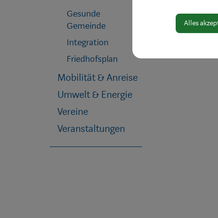
Gesunde
Alles akzep
Gemeinde
Integration
Friedhofsplan
Mobilität & Anreise
Umwelt & Energie
Vereine
Veranstaltungen